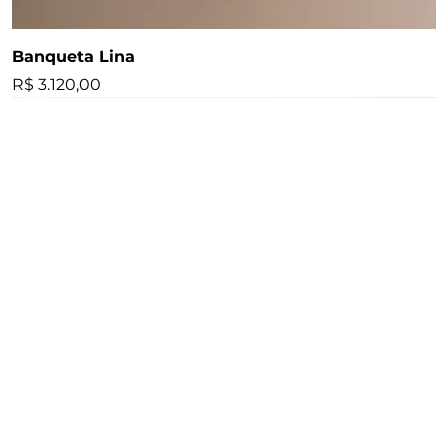
Banqueta Lina
Preço
R$ 3.120,00